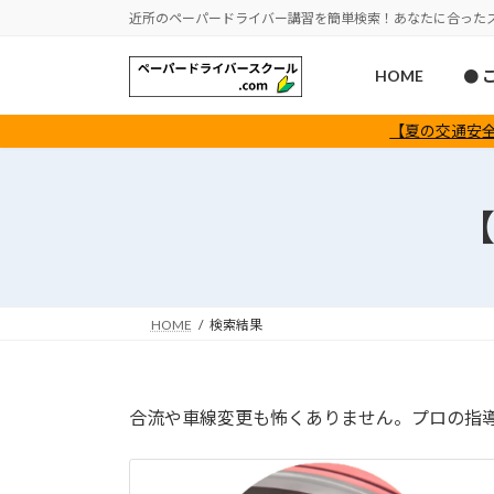
コ
ナ
近所のペーパードライバー講習を簡単検索！あなたに合った
ン
ビ
テ
ゲ
HOME
● 
ン
ー
ツ
シ
【夏の交通安全
へ
ョ
ス
ン
キ
に
【
ッ
移
プ
動
HOME
検索結果
合流や車線変更も怖くありません。プロの指