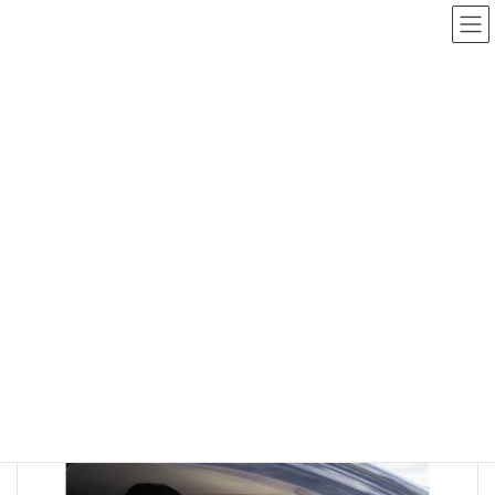
コ
ナ
ン
ビ
テ
ゲ
ン
ー
【夏の交通安全運動】口コミ投稿でAmazonギフト券500円分プレ
ツ
シ
ゼント（詳細は各スクールページにて）
へ
ョ
ス
ン
キ
に
【大阪 × マイカー(MT車)】の検
ッ
移
プ
動
索結果
HOME
検索結果
特有のクセがある愛車のMT操作に自信を。ご自身の車に合わせた
クラッチワークや走行のコツを、プロの視点でアドバイスいたし
ます。