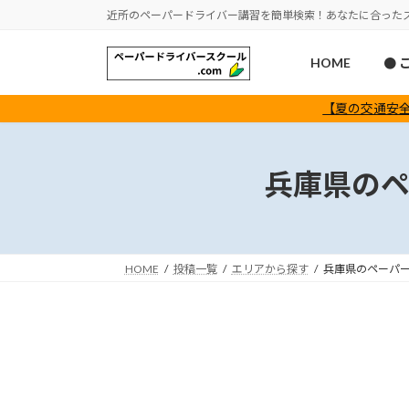
コ
ナ
近所のペーパードライバー講習を簡単検索！あなたに合った
ン
ビ
テ
ゲ
HOME
● 
ン
ー
ツ
シ
【夏の交通安全
へ
ョ
ス
ン
キ
に
兵庫県の
ッ
移
プ
動
HOME
投稿一覧
エリアから探す
兵庫県のペーパ