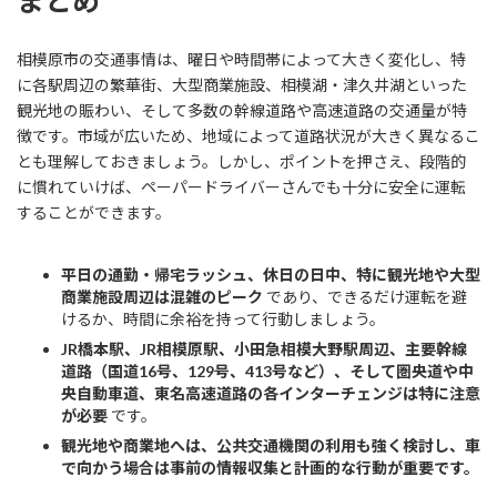
まとめ
相模原市の交通事情は、曜日や時間帯によって大きく変化し、特
に各駅周辺の繁華街、大型商業施設、相模湖・津久井湖といった
観光地の賑わい、そして多数の幹線道路や高速道路の交通量が特
徴です。市域が広いため、地域によって道路状況が大きく異なるこ
とも理解しておきましょう。しかし、ポイントを押さえ、段階的
に慣れていけば、ペーパードライバーさんでも十分に安全に運転
することができます。
平日の通勤・帰宅ラッシュ、休日の日中、特に観光地や大型
商業施設周辺は混雑のピーク
であり、できるだけ運転を避
けるか、時間に余裕を持って行動しましょう。
JR橋本駅、JR相模原駅、小田急相模大野駅周辺、主要幹線
道路（国道16号、129号、413号など）、そして圏央道や中
央自動車道、東名高速道路の各インターチェンジは特に注意
が必要
です。
観光地や商業地へは、公共交通機関の利用も強く検討し、車
で向かう場合は事前の情報収集と計画的な行動が重要です。