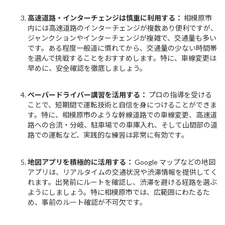
高速道路・インターチェンジは慎重に利用する：
相模原市
内には高速道路のインターチェンジが複数あり便利ですが、
ジャンクションやインターチェンジが複雑で、交通量も多い
です。ある程度一般道に慣れてから、交通量の少ない時間帯
を選んで挑戦することをおすすめします。特に、車線変更は
早めに、安全確認を徹底しましょう。
ペーパードライバー講習を活用する：
プロの指導を受ける
ことで、短期間で運転技術と自信を身につけることができま
す。特に、相模原市のような幹線道路での車線変更、高速道
路への合流・分岐、駐車場での車庫入れ、そして山間部の道
路での運転など、実践的な練習は非常に有効です。
地図アプリを積極的に活用する：
Google マップなどの地図
アプリは、リアルタイムの交通状況や渋滞情報を提供してく
れます。出発前にルートを確認し、渋滞を避ける経路を選ぶ
ようにしましょう。特に相模原市では、広範囲にわたるた
め、事前のルート確認が不可欠です。