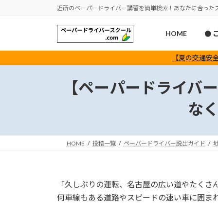
コ
ナ
近所のペーパードライバー講習を簡単検索！あなたに合った
ン
ビ
テ
ゲ
HOME
● 
ン
ー
ツ
シ
【夏の交通安全
へ
ョ
ス
ン
【ペーパードライバ
キ
に
ッ
移
な
プ
動
HOME
投稿一覧
ペーパードライバー脱出ガイド
「久しぶりの運転、名古屋の広い道やたくさ
何車線もある道路やスピードの速い車に囲ま