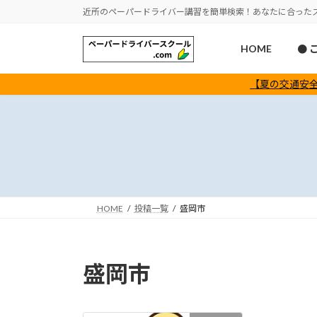
コ
ナ
近所のペーパードライバー講習を簡単検索！あなたに合った
ン
ビ
テ
ゲ
HOME
● 
ン
ー
ツ
シ
【夏の交通安全
へ
ョ
ス
ン
キ
に
ッ
移
プ
動
HOME
投稿一覧
盛岡市
盛岡市