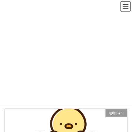
コ
ナ
ン
ビ
テ
ゲ
ン
ー
【夏の交通安全運動】口コミ投稿でAmazonギフト券500円分プレ
ツ
シ
ゼント（詳細は各スクールページにて）
へ
ョ
ス
ン
キ
に
ッ
移
投稿一覧
プ
動
HOME
投稿一覧
島根県
島根県
地域ガイド