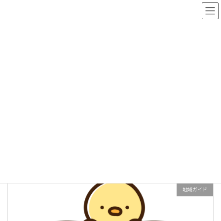
コ
ナ
ン
ビ
テ
ゲ
ン
ー
【夏の交通安全運動】口コミ投稿でAmazonギフト券500円分プレ
ツ
シ
ゼント（詳細は各スクールページにて）
へ
ョ
ス
ン
キ
に
ッ
移
投稿一覧
プ
動
HOME
投稿一覧
つくば市
つくば市
地域ガイド