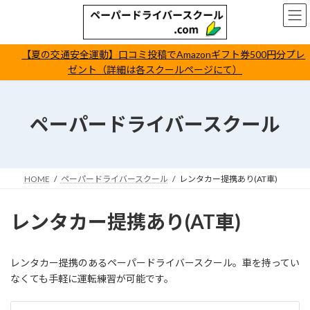
コ
ナ
ン
ビ
テ
ゲ
ン
ー
【夏の交通安全運動】口コミ投稿でAmazonギフト券500円分プレ
ツ
シ
ゼント（詳細は各スクールページにて）
へ
ョ
ス
ン
キ
に
ッ
移
ペーパードライバースクール
プ
動
HOME
ペーパードライバースクール
レンタカー提携あり(AT車)
レンタカー提携あり(AT車)
レンタカー提携のあるペーパードライバースクール。車を持ってい
なくても手軽に運転練習が可能です。