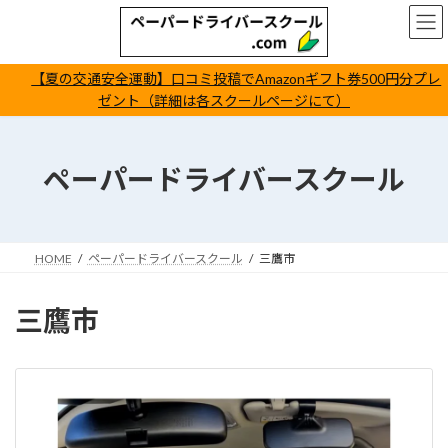
コ
ナ
ン
ビ
テ
ゲ
ン
ー
【夏の交通安全運動】口コミ投稿でAmazonギフト券500円分プレ
ツ
シ
ゼント（詳細は各スクールページにて）
へ
ョ
ス
ン
キ
に
ッ
移
ペーパードライバースクール
プ
動
HOME
ペーパードライバースクール
三鷹市
三鷹市