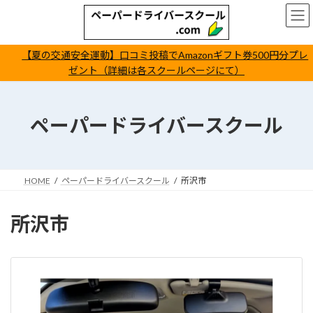
コ
ナ
ン
ビ
テ
ゲ
ン
ー
【夏の交通安全運動】口コミ投稿でAmazonギフト券500円分プレ
ツ
シ
ゼント（詳細は各スクールページにて）
へ
ョ
ス
ン
キ
に
ッ
移
ペーパードライバースクール
プ
動
HOME
ペーパードライバースクール
所沢市
所沢市