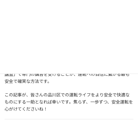
平日の通勤・帰宅ラッシュ、休日の日中は混雑のピーク
で
あり、できるだけ運転を避けるか、時間に余裕を持って行動
しましょう。
主要幹線道路（国道1号、国道15号、目黒通り、山手通
り）、品川駅、五反田、大崎などの主要駅周辺、そして首都
高速道路は特に注意が必要
です。
一方通行や細い路地、高架下、踏切が多い
ため、地図アプ
リなどで事前にルートを確認する習慣をつけましょう。
そして、少しでも不安があれば、「
品川区のペーパードライバー
講習
」で専門の講習を受けることが、運転への自信に繋がる最も
安全で確実な方法です。
この記事が、皆さんの品川区での運転ライフをより安全で快適な
ものにする一助となれば幸いです。焦らず、一歩ずつ、安全運転を
心がけてくださいね！