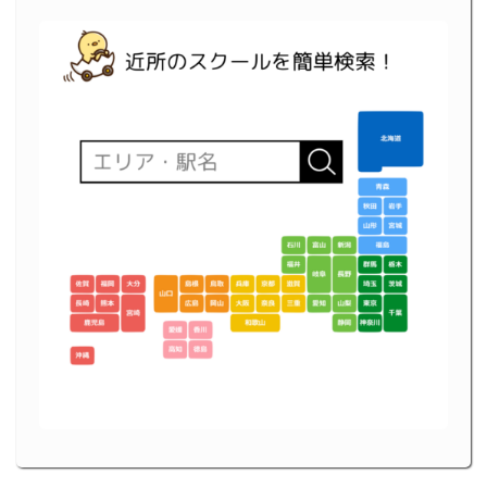
ペ
ー
ジ
送
り