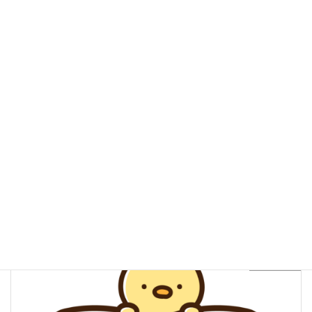
【ペーパードライバーさん必見】東京都の安心・運転再開ガ
イド｜不安をなくす対策と知っておきたい地域の特徴
続きを読む
地域ガイド