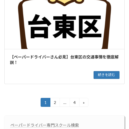
【ペーパードライバーさん必見】台東区の交通事情を徹底解
説！
続きを読む
投
1
2
…
4
»
固
固
固
定
定
定
稿
ペ
ペ
ペ
ー
ー
ー
の
ペーパードライバー専門スクール検索
ジ
ジ
ジ