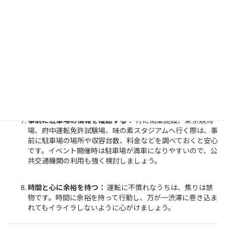
れます。出発前にルートを確認し、渋滞を避ける経路を選ぶ
ようにしましょう。特に府中市では、イベント開催時の交通
状況が大きく変わるため、事前のルート確認が不可欠です。
交通標識や車線表示をよく見る：
府中市内には、複雑な交
差点や、大規模施設へのアクセス路など、様々な交通規制が
あります。標識や路面標示をしっかり確認し、安全運転を心
がけましょう。見落としやすい標識も多いので注意が必要で
す。
事前に駐車場の情報を確認する：
特に商業施設、東京競馬
場、府中運転免許試験場、味の素スタジアムへ行く際は、事
前に駐車場の場所や収容台数、料金などを調べておくと安心
です。イベント開催時は駐車場が満車になりやすいので、公
共交通機関の利用も強く検討しましょう。
時間と心に余裕を持つ：
運転に不慣れなうちは、焦りは禁
物です。時間に余裕を持って行動し、万が一渋滞に巻き込ま
れてもイライラしないように心がけましょう。