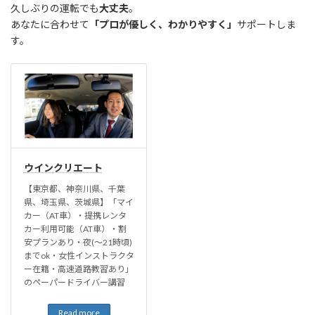
久しぶりの運転でも
大丈夫
。
あなたに合わせて
「プロが優しく、わかりやすく」
サポートしま
す。
ウインクリエート
【東京都、神奈川県、千葉
県、埼玉県、茨城県】「マイ
カー（AT車）・提携レンタ
カー利用可能（AT車）・割
安プランあり・夜(〜21時頃)
までok・女性インストラクタ
ー在籍・高速道路教習あり」
のペーパードライバー講習
Read more