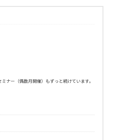
習
上を作ることができます。
セミナー（偶数月開催）もずっと続けています。