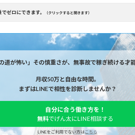
乗でゼロにできます。
（クリックすると開きます）
現役ドライバー兼アドバイザー
「げん太」のご紹介
い金」や「誇大広告」に
騙されないでくだ
Partnership Support
りますが、私が心から「良い」と勧められるのは、わずか20〜3
の道が怖い」その慎重さが、
無事故で稼ぎ続ける才
に紹介されたりして、後悔する人を数え切れないほど見てきま
「都心の運転」への不安は、
スキル以上に
「1社目の会社選び」
がすべてです。だからこそ、
月収50万と自由な時間。
プロの同乗でゼロにできます。
支援しています。
まずはLINEで相性を診断しませんか？
げる優良会社の紹介」と「営業マニュアル」をご用意していま
いう物理的な不安までは、言葉だけでは取り除けません。
で減らし、安心して初乗務を迎えていただくために、
ペーパー
自分に合う働き方を！
げん太
無料
でげん太に
LINE相談する
頻出する都心のアンダーパスや複雑な交差点を事前に攻略。
都内で現役タクシードライバー（業界7年目）
YouTube「タクシーチャンネル」運営
LINEをご利用でない方は
こちら