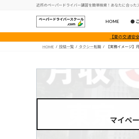
コ
ナ
近所のペーパードライバー講習を簡単検索！あなたに合った
ン
ビ
テ
ゲ
HOME
● 
ン
ー
ツ
シ
【夏の交通安全
へ
ョ
HOME
投稿一覧
タクシー転職
【実務イメージ】月
ス
ン
キ
に
ッ
移
プ
動
マイペ