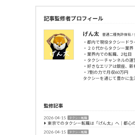
記事監修者プロフィール
げん太
普通二種免許保有 /
※「運転の恐怖心」さえなくなれば、
・都内で現役タクシードライ
・２０代からタクシー業界
・業界内での転職、2社目
・タクシーチャンネルの運
・好きなエリアは銀座、新
・7割の力で月収60万円
タクシーを通じて豊かに生
監修記事
2026-04-15
タクシー転職
東京でのタクシー転職は「げん太」へ｜都心の
2026-04-15
タクシー転職