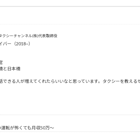
講
 タクシーチャンネル(株)代表取締役
げん太の営業マニュアルを活用して、初月から余裕を持って売
バー（2018~）
営
橋と日本橋
活できる人が増えてくれたらいいなと思っています。タクシーを教える
運転が怖くても月収50万〜