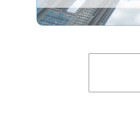
プロの指導実績：
指導員資
有効免許の保持：
指導員の
補助ブレーキ完備：
教習車
万全の保険体制：
自賠責に
Re:Drivers（リードライバーズ）
【東京都・神奈川県・千葉県】「
車（AT車）・マイカー（AT車）・
エリア内の出張料0円・割安プラン
り・夜(〜21時頃)までok・高速道
あり」のペーパードライバー講習