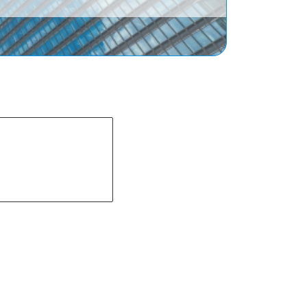
います。
。
インクリエート
東京都、神奈川県、千葉県、埼玉
、茨城県】「マイカー（AT車）・
携レンタカー利用可能（AT車）・
安プランあり・夜(〜21時頃)まで
k・女性インストラクター在籍・高速
路教習あり」のペーパードライバー