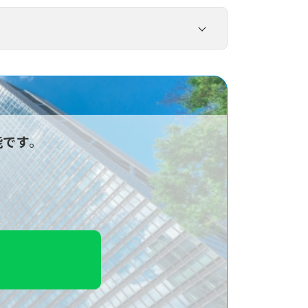
さい。
0程度です。目先の祝い金に釣られて悪
能です
。
した。
私はこれからタクシー業界に入る方から
す。しかし、
「そもそも東京の複雑な道
ドライバースクール.comとの提携バッ