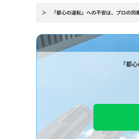
＞ 「都心の運転」への不安は、
プロの同
「祝
都内には約400のタクシー営業所があ
「都心
い会社に入ったり、雑なエージェント
稼ぎ続けるために必要なのは、個人の
一銭も頂かず、本当に良い転職だけを
げん太経由の転職サポートでは、「稼
を、お客様を乗せて走るのが怖い」
と
そこで、事故や免停のリスクを極限ま
クアップ体制
を整えています。
都内の実践練習：
実際の営業で
妥協しない「4つの安全基準」: