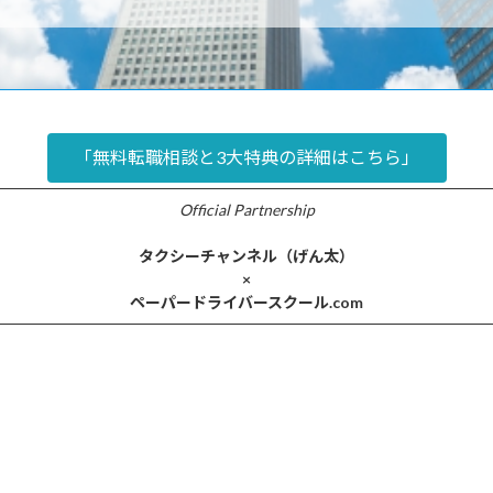
格保持者、または3年以上の実務経験を持つベテラン。
20代から業界に入り、2社目を経験中
運転免許証が有効であることを常に確認。
※最近はLINEの投稿欄で、よりクローズドで役立つ情報を書いて
両には、万が一の際に教官が操作できる補助ブレーキを必須化
加え、十分な補償内容の任意保険への加入を徹底。
「無料転職相談と3大特典の詳細はこちら」
「無料転職相談と3大特典の詳細はこちら」
Official Partnership
タクシーチャンネル（げん太）
×
ペーパードライバースクール.com
ウ
【
塾の金本
【千葉県・東京都】「教習車（AT
県
教習
車）・マイカー（AT車）・割安プラ
提
対応
ンあり・高速道路教習あり・外国語対
割
あ
応（中国語）」のペーパードライバー
o
路教習
講習
道