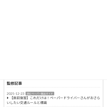
の狭い複雑な道路事情を持つ東京都内で毎日乗
務しながらも、「無事故・無違反（ゴールド免
許）」を維持し続けている。
単なる交通ルールの解説にとどまらず、「死角
に潜む危険の予測」「パニックにならないため
のメンタルコントロール」「狭い道での車両感
覚の掴み方」など、毎日の実戦で培われたリア
ルなノウハウをペーパードライバー向けにわか
りやすく翻訳して発信。
「誰もが最初は初心者。プロの正しい知識と準
備があれば、運転の恐怖心は必ず克服できる」
という信念のもと、ペーパードライバーが安全
に、そして楽しくハンドルを握れるようになる
ためのサポートを行っている。
監修記事
2025-12-23
読むペーパー脱出ガイド
【直前復習】これだけは！ペーパードライバーさんがおさら
いしたい交通ルールと標識