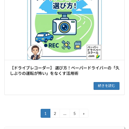
【ドライブレコーダー】 選び方！ペーパードライバーの「久
しぶりの運転が怖い」をなくす活用術
続きを読む
投
1
2
…
5
»
固
固
固
定
定
定
稿
ペ
ペ
ペ