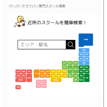
ー
ー
ー
の
ペーパードライバー専門スクール検索
ジ
ジ
ジ
ペ
ー
ジ
送
り