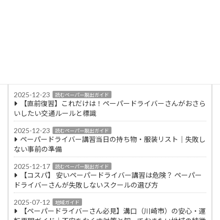
「誰もが最初は初心者。プロの正しい知識と準
備があれば、運転の恐怖心は必ず克服できる」
という信念のもと、ペーパードライバーが安全
に、そして楽しくハンドルを握れるようになる
ためのサポートを行っている。
監修記事
2025-12-23
読むペーパー脱出ガイド
【直前復習】これだけは！ペーパードライバーさんがおさら
いしたい交通ルールと標識
2025-12-23
読むペーパー脱出ガイド
ペーパードライバー講習当日の持ち物・服装リスト｜失敗し
ない事前の準備
2025-12-17
読むペーパー脱出ガイド
【コスパ】 安いペーパードライバー講習は危険？ ペーパー
ドライバーさんが失敗しないスクールの選び方
2025-07-12
地域ガイド
【ペーパードライバーさん必見】溝口（川崎市）の安心・運